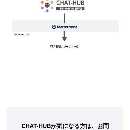
必須
データ移行（30万円～、初回限り）
有り
無し
導入サポート（30万円～ ※300名程度までの費
用、初回限り）
有り
CHAT-HUBが気になる方は、お問
見積依頼