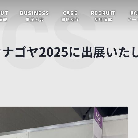
ICS
OUT
BUSINESS
CASE
RECRUIT
PA
情報
事業内容
事例紹介
採用情報
パー
ッセナゴヤ2025に出展い