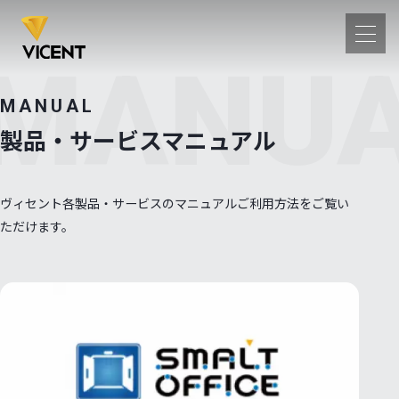
MANU
MANUAL
・サービス
製品・サービスマニュアル
・サービス一覧
SMALT OFFICE
ermost
Alfresco
ヴィセント各製品・サービスのマニュアルご利用方法をご覧い
T-HUB
αOCR
ただけます。
情報
案内
沿革
セス
内容
テムインテグレーション