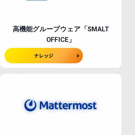
プンソースソフトウェア
へのご応募
新規登録フォーム
高機能グループウェア「SMALT
へのご応募フォーム
OFFICE」
情報
ナレッジ
情報
新卒採用
リア採用
紹介
パートナー募集
らせ一覧
お問い合わせ
マニュアル
ブログ