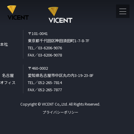
〒101-0041
・サービス
東京都千代田区神田須田町1-7-8-7F
本社
TEL／03-6206-9076
・サービス一覧
SMALT OFFICE
FAX／03-6206-9078
ermost
Alfresco
〒460-0002
T-HUB
αOCR
名古屋
愛知県名古屋市中区丸の内3-19-23-8F
オフィス
TEL／052-265-7814
情報
FAX／052-265-7877
案内
沿革
Copyright © VICENT Co,.Ltd. All Rights Reserved.
セス
プライバシーポリシー
内容
テムインテグレーション