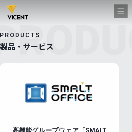
PRODU
PRODUCTS
・サービス
製品・サービス
・サービス一覧
SMALT OFFICE
ermost
Alfresco
T-HUB
αOCR
情報
案内
沿革
セス
内容
テムインテグレーション
高機能グループウェア「SMALT