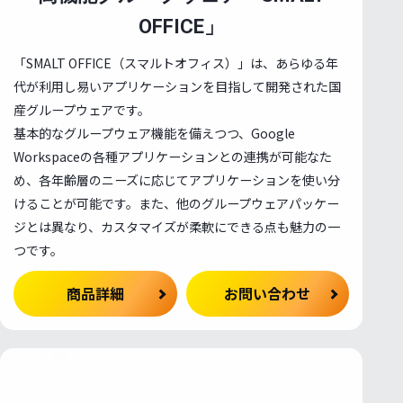
プンソースソフトウェア
OFFICE」
へのご応募
「SMALT OFFICE（スマルトオフィス）」は、あらゆる年
新規登録フォーム
代が利用し易いアプリケーションを目指して開発された国
産グループウェアです。
へのご応募フォーム
基本的なグループウェア機能を備えつつ、Google
情報
Workspaceの各種アプリケーションとの連携が可能なた
情報
め、各年齢層のニーズに応じてアプリケーションを使い分
新卒採用
けることが可能です。また、他のグループウェアパッケー
リア採用
ジとは異なり、カスタマイズが柔軟にできる点も魅力の一
紹介
パートナー募集
つです。
らせ一覧
お問い合わせ
商品詳細
お問い合わせ
マニュアル
ブログ