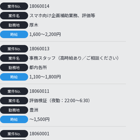
18060014
案件No.
スマホ向け企画補助業務、評価等
案件名
厚木
勤務地
1,600～2,200円
時給
18060013
案件No.
事務スタッフ（高時給あり／ご相談ください）
案件名
都内各所
勤務地
1,100～1,800円
時給
18060011
案件No.
評価検証（夜勤：22:00～6:30）
案件名
豊洲
勤務地
～1,500円
時給
18060001
案件No.