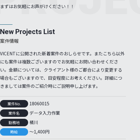
プンソースソフトウェア
まずはお気軽にお声がけください！！
へのご応募
新規登録フォーム
New Projects List
へのご応募フォーム
案件情報
情報
VICENTに公開された新着案件のおしらせです。またこちら以外
にも案件は複数ございますのでお気軽にお問い合わせくださ
情報
新卒採用
い。金額については、クライアント様のご都合により変更する
リア採用
場合もございますので、目安程度にお考えください。詳細につ
きましては案件のご紹介時にご説明申し上げます。
紹介
パートナー募集
らせ一覧
お問い合わせ
18060015
案件No.
マニュアル
ブログ
データ入力作業
案件名
桶川
勤務地
～1,400円
時給