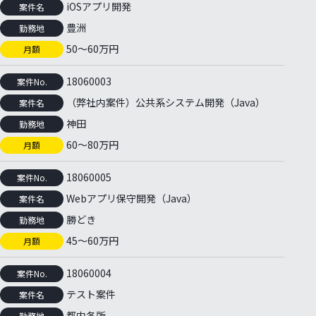
iOSアプリ開発
案件名
豊洲
勤務地
50〜60万円
月額
18060003
案件No.
（弊社内案件）公共系システム開発（Java）
案件名
神田
勤務地
60〜80万円
月額
18060005
案件No.
Webアプリ保守開発（Java）
案件名
勝どき
勤務地
45～60万円
月額
18060004
案件No.
テスト案件
案件名
都内各所
勤務地