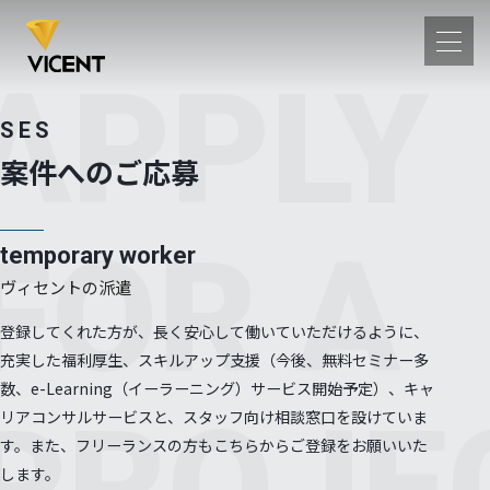
APPLY
SES
・サービス
案件へのご応募
・サービス一覧
SMALT OFFICE
ermost
Alfresco
FOR A
temporary worker
T-HUB
αOCR
ヴィセントの派遣
情報
登録してくれた方が、長く安心して働いていただけるように、
案内
沿革
充実した福利厚生、スキルアップ支援（今後、無料セミナー多
セス
数、e-Learning（イーラーニング）サービス開始予定）、キャ
PROJE
リアコンサルサービスと、スタッフ向け相談窓口を設けていま
内容
す。また、フリーランスの方もこちらからご登録をお願いいた
テムインテグレーション
します。