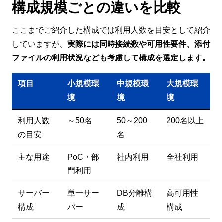
構成規模ごとの違いを比較
ここまでご紹介した構成では利用人数を目安として紹介
していますが、
実際には同時接続数や可用性要件、添付
ファイルの利用状況なども考慮して構成を選定します。
項目
小規模環
中規模環
大規模環
境
境
境
利用人数
～50名
50～200
200名以上
の目安
名
主な用途
PoC・部
社内利用
全社利用
門利用
サーバー
単一サー
DB分離構
高可用性
構成
バー
成
構成